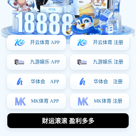
曼城
2
湖人
88
皇
利物浦
1
勇士
92
巴
热门赛事资讯
更多资讯 >
足球
欧冠决赛前瞻：豪门对决一触即发，战术博弈成关键