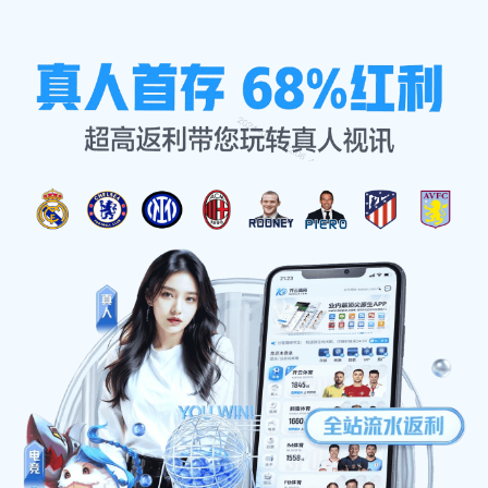
6686体育 - 专注全球体育赛事资讯与数据分析 | 24小时在线服务
6686
体育
☰
流畅首播全球热门赛事
6686体育为您提供最及时的足球、篮球赛事资讯，
深度解析球队动态，掌握第一手球员数据。
立即观看直播
LIVE 78'
LIVE 42'
21