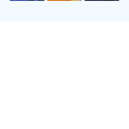
4小时前
阅读 8,920
转会
夏季转会窗口即将开启：几大豪门备战引援计划曝光
多家欧洲顶级俱乐部已经在为即将到来的夏季转会窗口做准备
了。据可靠消息源透露，几家豪门球队正密切关注着几位当红
球星的动向...
6小时前
阅读 5,678