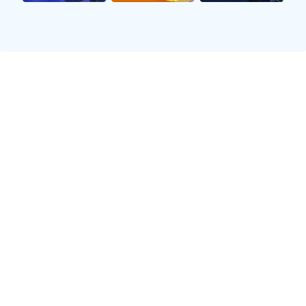
4小时前
阅读 8,920
转会
夏季转会窗口即将开启：几大豪门备战引援计划曝光
多家欧洲顶级俱乐部已经在为即将到来的夏季转会窗口做准备
了。据可靠消息源透露，几家豪门球队正密切关注着几位当红
球星的动向...
6小时前
阅读 5,678