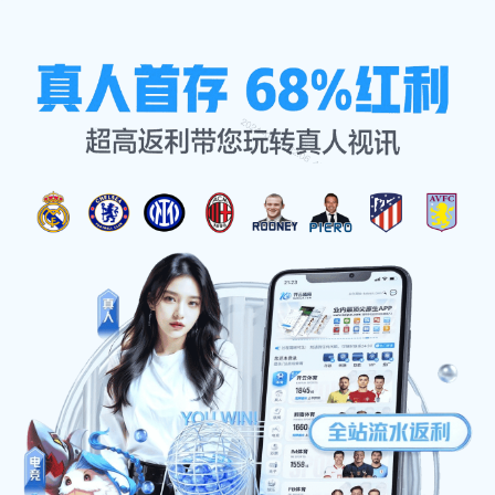
6686体育 - 专注全球体育赛事资讯与数据分析 | 24小时在线服务
6686
体育
☰
流畅首播全球热门赛事
6686体育为您提供最及时的足球、篮球赛事资讯，
深度解析球队动态，掌握第一手球员数据。
立即观看直播
LIVE 78'
LIVE 42'
21